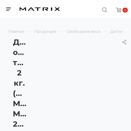
0
Главная
Продукция
Свободные веса
Диски
Диск
обрезиненный
тренировочный
2
кг.
(синий)
Matrix
MAC-
2.0CDISC-