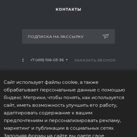
КОНТАКТЫ
ПОДПИСКА НА РАССЫЛКУ
+7 (495) 106-03-36
ЗАКАЗАТЬ ЗВОНОК
info@mtrx-fitness.ru
Сайт использует файлы cookie, а также
г. Москва, Варшавское ш., 28А, 1 этаж
обрабатывает персональные данные с помощью
Яндекс Метрики, чтобы понять, как используется
сайт, иметь возможность улучшить его работу,
адаптировать содержание к вашим
предпочтениям и персонализировать рекламу,
ПОЛИТИКА В ОТНОШЕНИИ ОБРАБОТКИ ПЕРСОНАЛЬНЫХ
маркетинг и публикации в социальных сетях.
ДАННЫХ
Заполняя формы на сайте вы даете свое