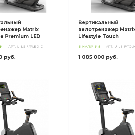
кальный
Вертикальный
енажер Matrix
велотренажер Matri
yle Premium LED
Lifestyle Touch
ИИ
АРТ.
U-LS-F/PLED-C
В НАЛИЧИИ
АРТ.
U-LS-F/TOU
0
руб.
1 085 000
руб.