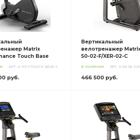
кальный
Вертикальный
енажер Matrix
велотренажер Matrix
mance Touch Base
50-02-F/XER-02-C
ИИ
АРТ.
U-PS-F/TOUCH BASE-C
В НАЛИЧИИ
АРТ.
U-50-02-F/
00
руб.
466 500
руб.