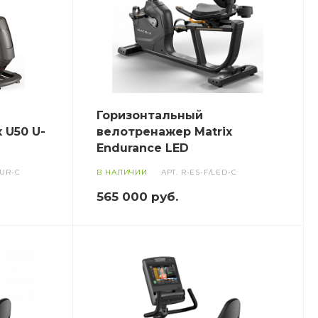
Горизонтальный
 U50 U-
велотренажер Matrix
Endurance LED
XUR-C
В НАЛИЧИИ
АРТ.
R-ES-F/LED-C
565 000
руб.