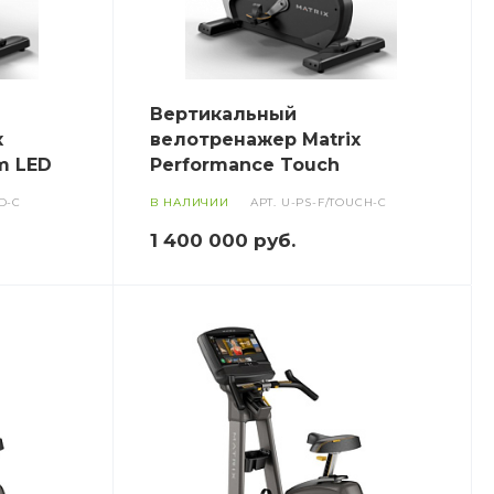
Вертикальный
x
велотренажер Matrix
m LED
Performance Touch
D-C
В НАЛИЧИИ
АРТ.
U-PS-F/TOUCH-C
1 400 000
руб.