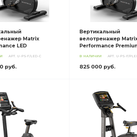
кальный
Вертикальный
енажер Matrix
велотренажер Matri
mance LED
Performance Premiu
ИИ
АРТ.
U-PS-F/LED-C
В НАЛИЧИИ
АРТ.
U-PS-F/PLE
00
руб.
825 000
руб.