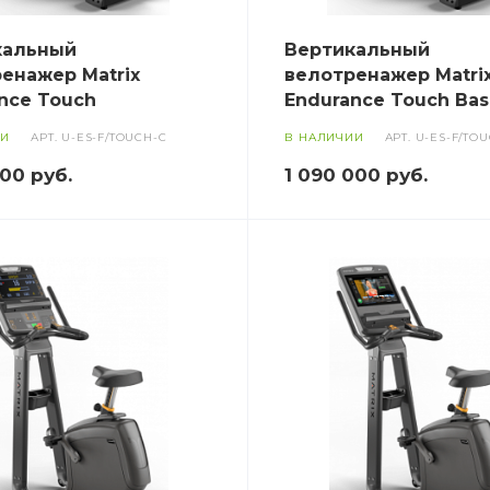
кальный
Вертикальный
енажер Matrix
велотренажер Matri
nce Touch
Endurance Touch Ba
ИИ
АРТ.
U-ES-F/TOUCH-C
В НАЛИЧИИ
АРТ.
U-ES-F/TO
000
руб.
1 090 000
руб.