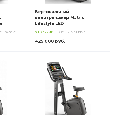
Вертикальный
x
велотренажер Matrix
se
Lifestyle LED
UCH BASE-C
В НАЛИЧИИ
АРТ.
U-LS-F/LED-C
425 000
руб.