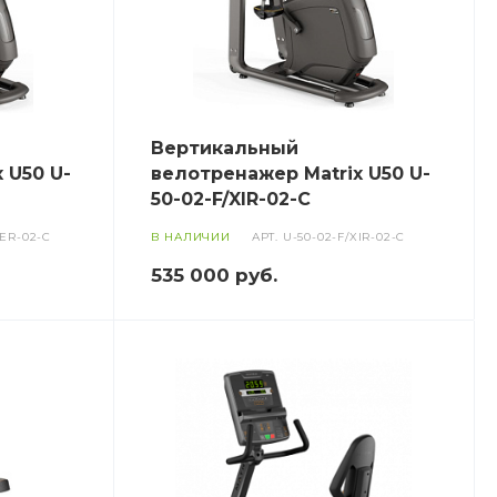
Вертикальный
 U50 U-
велотренажер Matrix U50 U-
50-02-F/XIR-02-C
XER-02-C
В НАЛИЧИИ
АРТ.
U-50-02-F/XIR-02-C
535 000
руб.