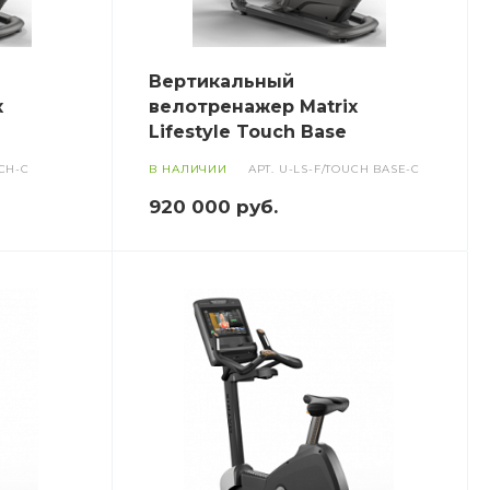
Вертикальный
x
велотренажер Matrix
Lifestyle Touch Base
CH-C
В НАЛИЧИИ
АРТ.
U-LS-F/TOUCH BASE-C
920 000
руб.