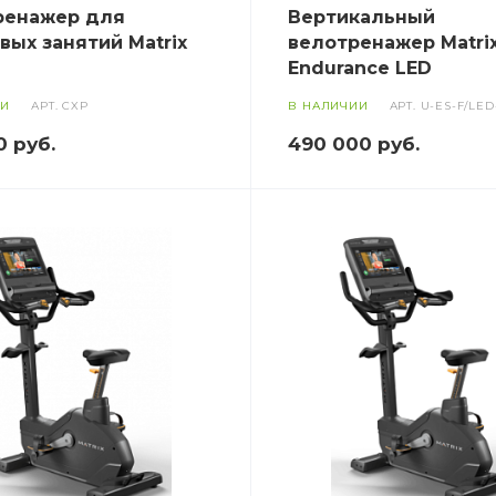
ренажер для
Вертикальный
вых занятий Matrix
велотренажер Matri
Endurance LED
ИИ
АРТ.
CXP
В НАЛИЧИИ
АРТ.
U-ES-F/LED
0
руб.
490 000
руб.