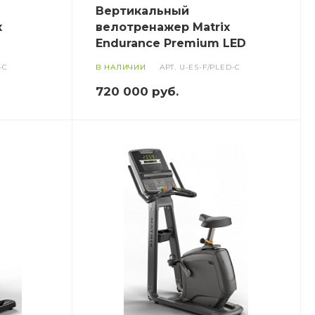
Вертикальный
x
велотренажер Matrix
Endurance Premium LED
-C
В НАЛИЧИИ
АРТ.
U-ES-F/PLED-C
720 000
руб.