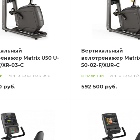
кальный
Вертикальный
енажер Matrix U50 U-
велотренажер Matrix
F/XR-03-C
50-02-F/XUR-C
ИИ
АРТ.
U-50-02-F/XR-03-C
В НАЛИЧИИ
АРТ.
U-50-02-F/
0
руб.
592 500
руб.