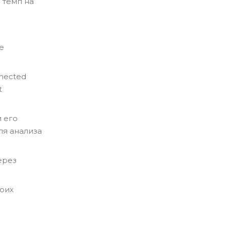
 темп на
е
nected
t
 его
ля анализа
ерез
воих