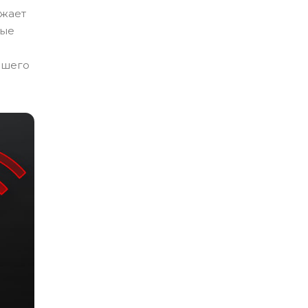
ажает
вые
ашего