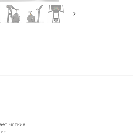
ает мягкие
ние