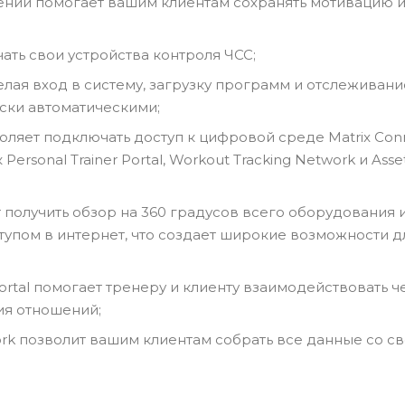
ний помогает вашим клиентам сохранять мотивацию и
ать свои устройства контроля ЧСС;
лая вход в систему, загрузку программ и отслеживани
ски автоматическими;
оляет подключать доступ к цифровой среде Matrix Con
rsonal Trainer Portal, Workout Tracking Network и Asse
получить обзор на 360 градусов всего оборудования и
тупом в интернет, что создает широкие возможности д
Portal помогает тренеру и клиенту взаимодействовать ч
ия отношений;
ork позволит вашим клиентам собрать все данные со с