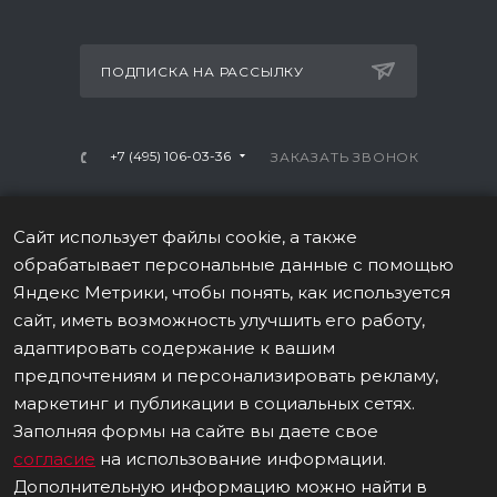
ПОДПИСКА НА РАССЫЛКУ
+7 (495) 106-03-36
ЗАКАЗАТЬ ЗВОНОК
info@mtrx-fitness.ru
Сайт использует файлы cookie, а также
г. Москва, Варшавское ш., 28А, 1 этаж
обрабатывает персональные данные с помощью
Яндекс Метрики, чтобы понять, как используется
сайт, иметь возможность улучшить его работу,
адаптировать содержание к вашим
предпочтениям и персонализировать рекламу,
ПОЛИТИКА В ОТНОШЕНИИ ОБРАБОТКИ ПЕРСОНАЛЬНЫХ
маркетинг и публикации в социальных сетях.
ДАННЫХ
Заполняя формы на сайте вы даете свое
согласие
на использование информации.
Данные о товаре на сайте носят информационный
Дополнительную информацию можно найти в
характер, не являются публичной офертой (ст. 437 (2) ГК