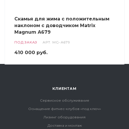
Скамья для жима с положительным
наклоном с доводчиком Matrix
Magnum A679
ПОД ЗАКАЗ
АРТ.
MG-A679
410 000
руб.
КЛИЕНТАМ
Сервисное обслуживание
Оснащение фитнес-клубов «под ключ»
Лизинг оборудования
Доставка и монтаж