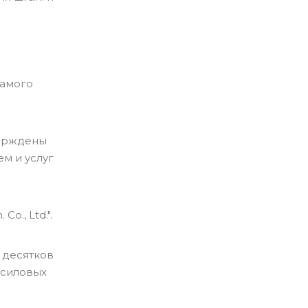
самого
верждены
м и услуг
o., Ltd.".
 десятков
 силовых