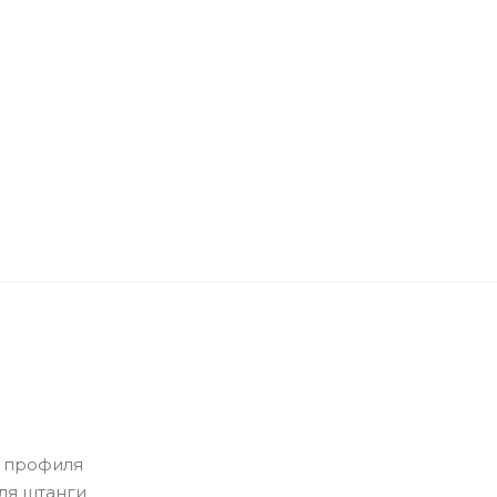
о профиля
ля штанги