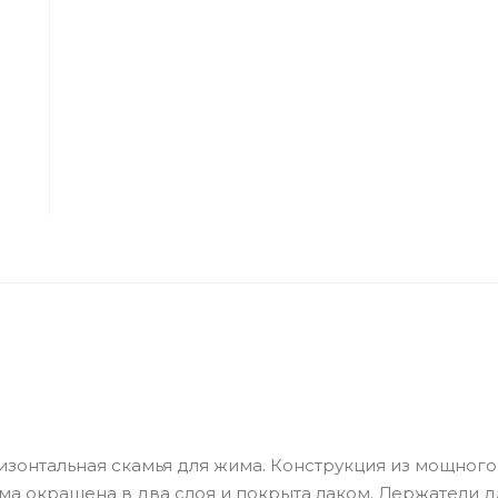
зонтальная скамья для жима. Конструкция из мощног
а окрашена в два слоя и покрыта лаком. Держатели д