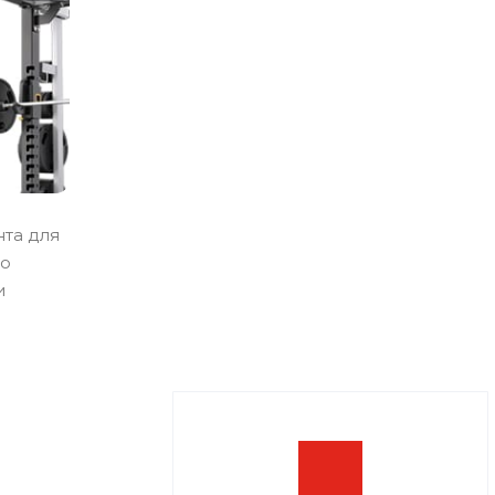
та для
со
и