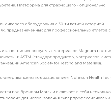
ретана. Платформа для страхующего - опционально.
 силового оборудования с 30-ти летней историей.
ях, предназначенных для профессиональных атлетов 
ть и качество используемых материалов Magnum подт
ности) и ASTM (стандарт продуктов, материалов, систе
ации American Society for Testing and Materials).
-американским подразделением "Johnson Health Tech. C
тся под брендом Matrix и включает в себя несколько
аптировано для использования суперпрофессионалами