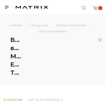
0
Главная
Продукция
Кардиотренажеры
Велотренажеры
Вертикальный
велотренажер
Matrix
Endurance
Touch
В НАЛИЧИИ
АРТ.
U-ES-F/TOUCH-C