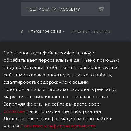
ПОДПИСКА НА РАССЫЛКУ
+7 (495) 106-03-36
ЗАКАЗАТЬ ЗВОНОК
info@mtrx-fitness.ru
Сайт использует файлы cookie, а также
г. Москва, Варшавское ш., 28А, 1 этаж
обрабатывает персональные данные с помощью
Яндекс Метрики, чтобы понять, как используется
сайт, иметь возможность улучшить его работу,
адаптировать содержание к вашим
предпочтениям и персонализировать рекламу,
ПОЛИТИКА В ОТНОШЕНИИ ОБРАБОТКИ ПЕРСОНАЛЬНЫХ
маркетинг и публикации в социальных сетях.
ДАННЫХ
Заполняя формы на сайте вы даете свое
согласие
на использование информации.
Данные о товаре на сайте носят информационный
характер, не являются публичной офертой (ст. 437 (2) ГК
Дополнительную информацию можно найти в
РФ). © 2026 Все права защищены.
нашей
Политике конфиденциальности
.