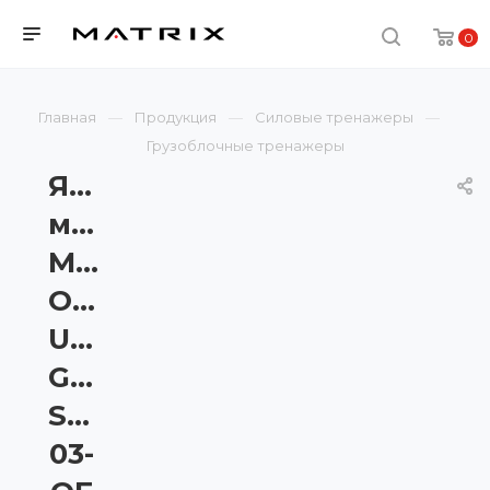
0
Главная
Продукция
Силовые тренажеры
Грузоблочные тренажеры
Ягодичный
мост
Matrix
Onyx
Ultra
G7-
S79-
03-