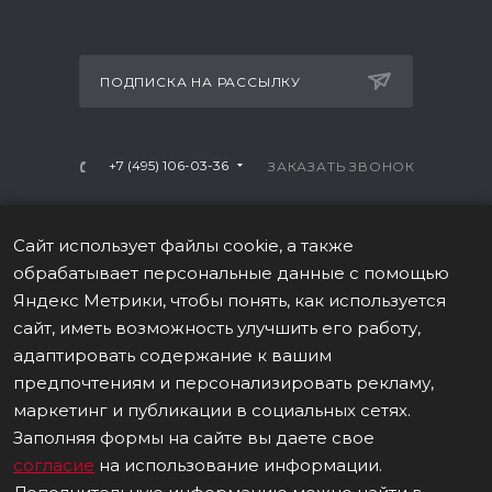
ПОДПИСКА НА РАССЫЛКУ
+7 (495) 106-03-36
ЗАКАЗАТЬ ЗВОНОК
info@mtrx-fitness.ru
Сайт использует файлы cookie, а также
г. Москва, Варшавское ш., 28А, 1 этаж
обрабатывает персональные данные с помощью
Яндекс Метрики, чтобы понять, как используется
сайт, иметь возможность улучшить его работу,
адаптировать содержание к вашим
предпочтениям и персонализировать рекламу,
ПОЛИТИКА В ОТНОШЕНИИ ОБРАБОТКИ ПЕРСОНАЛЬНЫХ
маркетинг и публикации в социальных сетях.
ДАННЫХ
Заполняя формы на сайте вы даете свое
согласие
на использование информации.
Данные о товаре на сайте носят информационный
характер, не являются публичной офертой (ст. 437 (2) ГК