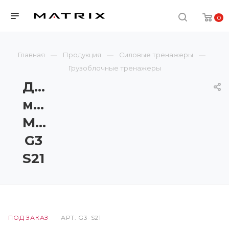
0
Главная
Продукция
Силовые тренажеры
Грузоблочные тренажеры
Дельта-
машина
Matrix
G3
S21
ПОД ЗАКАЗ
АРТ.
G3-S21