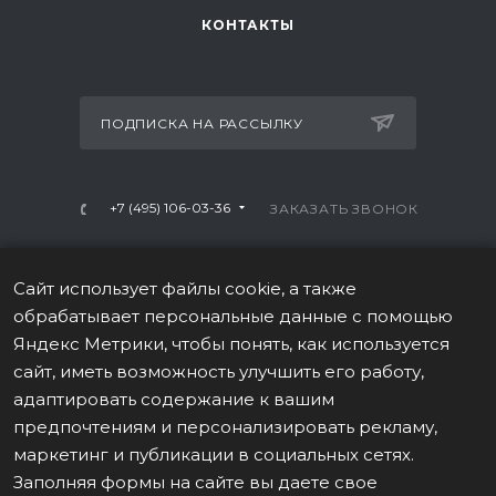
КОНТАКТЫ
ПОДПИСКА НА РАССЫЛКУ
+7 (495) 106-03-36
ЗАКАЗАТЬ ЗВОНОК
info@mtrx-fitness.ru
Сайт использует файлы cookie, а также
г. Москва, Варшавское ш., 28А, 1 этаж
обрабатывает персональные данные с помощью
Яндекс Метрики, чтобы понять, как используется
сайт, иметь возможность улучшить его работу,
адаптировать содержание к вашим
предпочтениям и персонализировать рекламу,
ПОЛИТИКА В ОТНОШЕНИИ ОБРАБОТКИ ПЕРСОНАЛЬНЫХ
маркетинг и публикации в социальных сетях.
ДАННЫХ
Заполняя формы на сайте вы даете свое