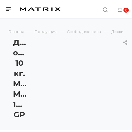
0
Главная
Продукция
Свободные веса
Диски
Диск
обрезиненный
10
кг.
Matrix
MAC-
10RUB-
GP