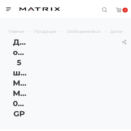
0
Главная
Продукция
Свободные веса
Диски
Диск
обрезиненный
5
шт.
Matrix
MAC-
05RUB-
GP