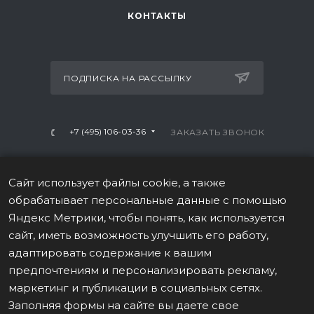
КОНТАКТЫ
ПОДПИСКА НА РАССЫЛКУ
+7 (495) 106-03-36
ЗАКАЗАТЬ ЗВОНОК
info@mtrx-fitness.ru
Сайт использует файлы cookie, а также
г. Москва, Варшавское ш., 28А, 1 этаж
обрабатывает персональные данные с помощью
Яндекс Метрики, чтобы понять, как используется
сайт, иметь возможность улучшить его работу,
адаптировать содержание к вашим
предпочтениям и персонализировать рекламу,
ПОЛИТИКА В ОТНОШЕНИИ ОБРАБОТКИ ПЕРСОНАЛЬНЫХ
маркетинг и публикации в социальных сетях.
ДАННЫХ
Заполняя формы на сайте вы даете свое