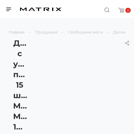
0
Главная
Продукция
Свободные веса
Диски
Диск
с
уретановым
покрытием
15
шт.
Matrix
MAC-
15URE-