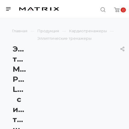
0
Главная
Продукция
Кардиотренажеры
Эллиптические тренажеры
Эллиптический
тренажер
Matrix
Performance
LED
с
изменяемой
траекторией