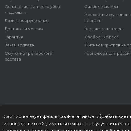
Оснащение фитнес-клубов
Силовые скамьи
«под ключ»
Кроссфит и функцион
Лизинг оборудования
тренинг
Доставка и монтаж
Кардиотренажеры
Гарантия
Свободные веса
Заказ и оплата
Фитнес и групповые 
Обучение тренерского
Тренажеры для реаби
состава
Сайт использует файлы cookie, а также обрабатывае
Данные о товаре на сайте носят информационный характер, н
используется сайт, иметь возможность улучшить его
офертой (ст. 437 (2) ГК РФ). © 2026 Все права защищены.
персонализировать рекламу, маркетинг и публикации