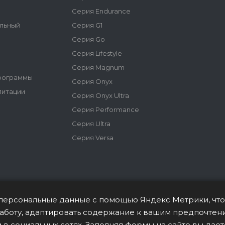
Серия Endurance
альный
Серия G1
Серия Go
Серия Lifestyle
Серия Magnum
программы
Серия Onyx
литации
Серия Onyx Ultra
Серия Performance
Серия Ultra
Серия Versa
т персональные данные с помощью Яндекс Метрики, что
е являются публичной
 работу, адаптировать содержание к вашим предпочтен
 в социальных сетях. Заполняя формы на сайте вы дае