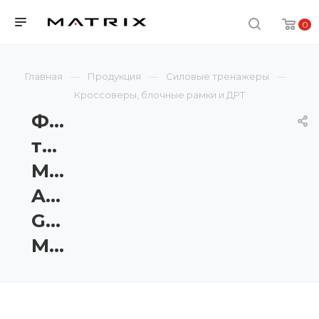
0
Главная
Продукция
Силовые тренажеры
Кроссоверы, блочные рамки и ДРТ
Функциональный
тренажёр
Matrix
Aura
G3-
MSFT400