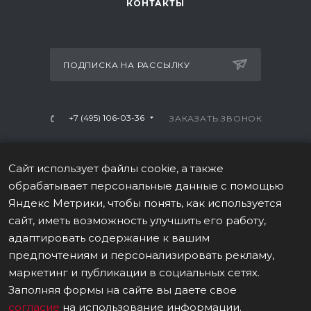
КОНТАКТЫ
ПОДПИСКА НА РАССЫЛКУ
+7 (495) 106-03-36
ЗАКАЗАТЬ ЗВОНОК
info@mtrx-fitness.ru
Сайт использует файлы cookie, а также
г. Москва, Варшавское ш., 28А, 1 этаж
обрабатывает персональные данные с помощью
Яндекс Метрики, чтобы понять, как используется
сайт, иметь возможность улучшить его работу,
адаптировать содержание к вашим
предпочтениям и персонализировать рекламу,
ПОЛИТИКА В ОТНОШЕНИИ ОБРАБОТКИ ПЕРСОНАЛЬНЫХ
маркетинг и публикации в социальных сетях.
ДАННЫХ
Заполняя формы на сайте вы даете свое
согласие
на использование информации.