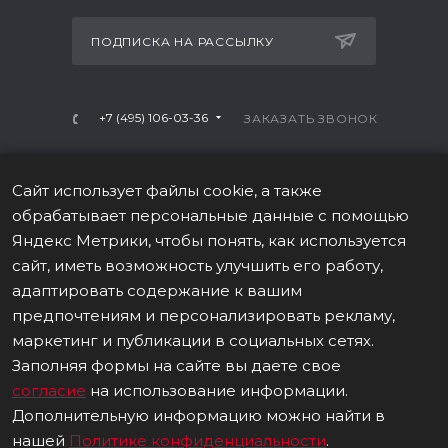
ПОДПИСКА НА РАССЫЛКУ
+7 (495) 106-03-36
ЗАКАЗАТЬ ЗВОНОК
info@mtrx-fitness.ru
Сайт использует файлы cookie, а также
г. Москва, Варшавское ш., 28А, 1 этаж
обрабатывает персональные данные с помощью
Яндекс Метрики, чтобы понять, как используется
сайт, иметь возможность улучшить его работу,
адаптировать содержание к вашим
предпочтениям и персонализировать рекламу,
ПОЛИТИКА В ОТНОШЕНИИ ОБРАБОТКИ ПЕРСОНАЛЬНЫХ
маркетинг и публикации в социальных сетях.
ДАННЫХ
Заполняя формы на сайте вы даете свое
согласие
на использование информации.
Данные о товаре на сайте носят информационный
характер, не являются публичной офертой (ст. 437 (2) ГК
Дополнительную информацию можно найти в
РФ). © 2026 Все права защищены.
нашей
Политике конфиденциальности
.