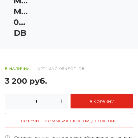
Matrix
MAC-
05NEOP-
DB
В НАЛИЧИИ
АРТ.
MAC-05NEOP-DB
3 200
руб.
В КОРЗИНУ
ПОЛУЧИТЬ КОММЕРЧЕСКОЕ ПРЕДЛОЖЕНИЕ
Оптовая цена на коммерческое оборудование зависит