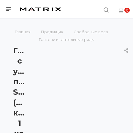
0
Главная
Продукция
Свободные веса
Гантели и гантельные ряды
Гантель
с
уретановым
покрытием
Squircle
(скругленный
квадрат)
1