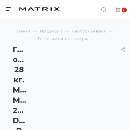
0
Главная
Продукция
Свободные веса
Гантели и гантельные ряды
Гантели
обрезиненные
28
кг.
Matrix
MAC-
28RUB-
DB-