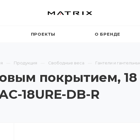
ПРОЕКТЫ
О БРЕНДЕ
ая
Продукция
Свободные веса
Гантели и гантельны
овым покрытием, 18 
MAC-18URE-DB-R