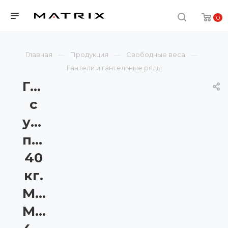
0
Главная
Продукция
Свободные веса
Гантели и гантельные ряды
Гантели
с
уретановым
покрытием,
40
кг.
Matrix
MAC-