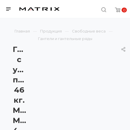
0
Главная
Продукция
Свободные веса
Гантели и гантельные ряды
Гантели
с
уретановым
покрытием,
46
кг.
Matrix
MAC-