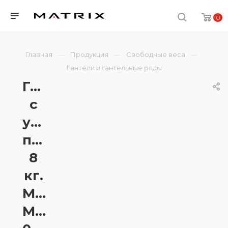
0
Главная
Продукция
Свободные веса
Гантели и гантельные ряды
Гантели
с
уретановым
покрытием,
8
кг.
Matrix
MAC-