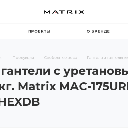
ПРОЕКТЫ
О БРЕНДЕ
ая
Продукция
Свободные веса
Гантели и гантельны
 гантели с уретанов
кг. Matrix MAC-175UR
HEXDB