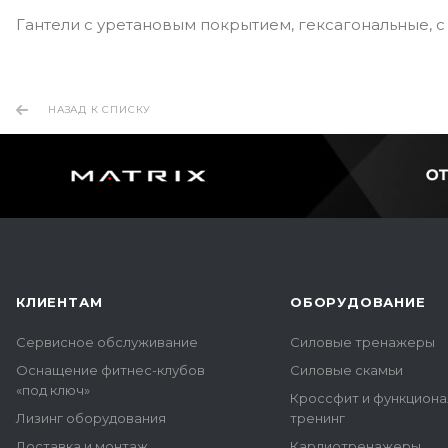
Гантели с уретановым покрытием, гексагональные, 
НАЗАД К СПИСКУ
КЛИЕНТАМ
ОБОРУДОВАНИЕ
Сервисное обслуживание
Силовые тренажеры
Оснащение фитнес-клубов
Силовые скамьи
«под ключ»
Кроссфит и функцион
Лизинг оборудования
тренинг
Доставка и монтаж
Кардиотренажеры