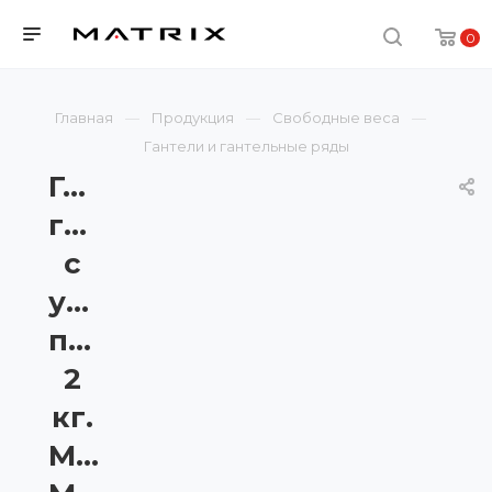
0
Главная
Продукция
Свободные веса
Гантели и гантельные ряды
Гексагональные
гантели
с
уретановым
покрытием
2
кг.
Matrix