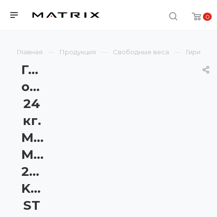
0
Главная
Продукция
Свободные веса
Гири
Гиря
обрезиненная
24
кг.
Matrix
MAC-
24RUB-
KB-
ST