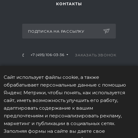
КОНТАКТЫ
ПОДПИСКА НА РАССЫЛКУ
+7 (495) 106-03-36
ЗАКАЗАТЬ ЗВОНОК
info@mtrx-fitness.ru
Сайт использует файлы cookie, а также
г. Москва, Варшавское ш., 28А, 1 этаж
обрабатывает персональные данные с помощью
Яндекс Метрики, чтобы понять, как используется
сайт, иметь возможность улучшить его работу,
адаптировать содержание к вашим
предпочтениям и персонализировать рекламу,
ПОЛИТИКА В ОТНОШЕНИИ ОБРАБОТКИ ПЕРСОНАЛЬНЫХ
маркетинг и публикации в социальных сетях.
ДАННЫХ
Заполняя формы на сайте вы даете свое