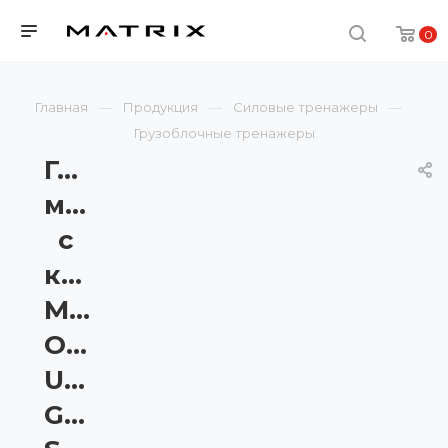
0
Главная
Продукция
Силовые тренажеры
Грузоблочные тренажеры
Голень-
машина
с
консолью
Matrix
Onyx
Ultra
G7-