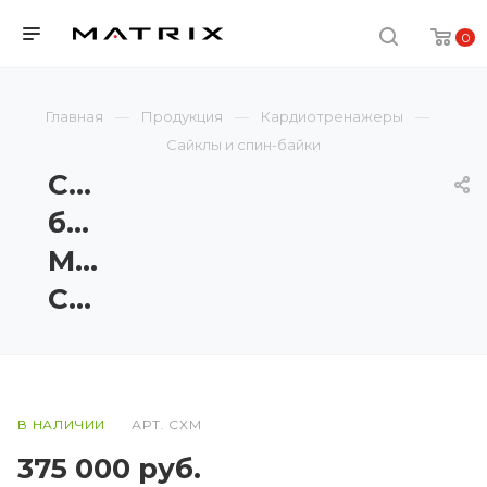
0
Главная
Продукция
Кардиотренажеры
Сайклы и спин-байки
Спин-
байк
Matrix
CXM
В НАЛИЧИИ
АРТ.
CXM
375 000
руб.