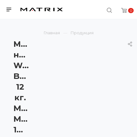
0
Главная
Продукция
Мяч
набивной
Wall
Ball
12
кг.
Matrix
MAC-
12WALLBALL