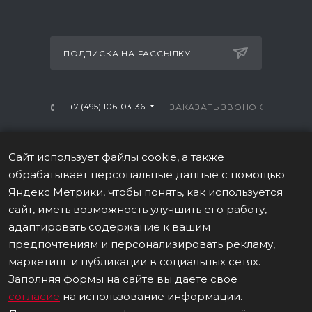
ПОДПИСКА НА РАССЫЛКУ
+7 (495) 106-03-36
ЗАКАЗАТЬ ЗВОНОК
info@mtrx-fitness.ru
Сайт использует файлы cookie, а также
г. Москва, Варшавское ш., 28А, 1 этаж
обрабатывает персональные данные с помощью
Яндекс Метрики, чтобы понять, как используется
сайт, иметь возможность улучшить его работу,
адаптировать содержание к вашим
предпочтениям и персонализировать рекламу,
ПОЛИТИКА В ОТНОШЕНИИ ОБРАБОТКИ ПЕРСОНАЛЬНЫХ
маркетинг и публикации в социальных сетях.
ДАННЫХ
Заполняя формы на сайте вы даете свое
согласие
на использование информации.
Данные о товаре на сайте носят информационный