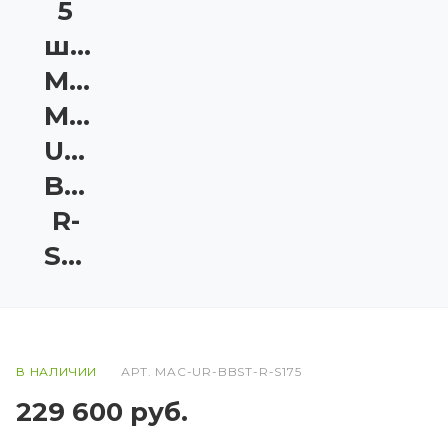
5
шт.
Matrix
MAC-
UR-
BBST-
R-
S175
В НАЛИЧИИ
АРТ.
MAC-UR-BBST-R-S175
229 600
руб.