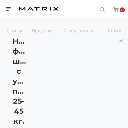
0
Главная
Продукция
Свободные веса
Штанги
Набор
фиксированных
штанг
с
уретановым
покрытием,
25-
45
кг.