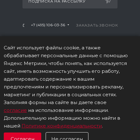
ПОДПИСКА НА РАССЫЛКУ
+7 (495) 106-03-36
ЗАКАЗАТЬ ЗВОНОК
info@mtrx-fitness.ru
Сайт использует файлы cookie, а также
г. Москва, Варшавское ш., 28А, 1 этаж
обрабатывает персональные данные с помощью
Яндекс Метрики, чтобы понять, как используется
сайт, иметь возможность улучшить его работу,
адаптировать содержание к вашим
предпочтениям и персонализировать рекламу,
ПОЛИТИКА В ОТНОШЕНИИ ОБРАБОТКИ ПЕРСОНАЛЬНЫХ
маркетинг и публикации в социальных сетях.
ДАННЫХ
Заполняя формы на сайте вы даете свое
согласие
на использование информации.
Данные о товаре на сайте носят информационный
Дополнительную информацию можно найти в
характер, не являются публичной офертой (ст. 437 (2) ГК
РФ). © 2026 Все права защищены.
нашей
Политике конфиденциальности
.
Согласен
Не согласен