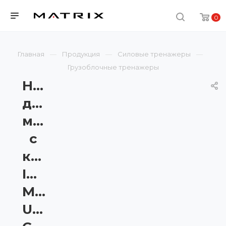
0
Главная
Продукция
Силовые тренажеры
Грузоблочные тренажеры
Независимая
дельта-
машина
с
консолью
ITC2
Matrix
Ultra