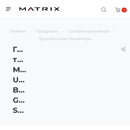
0
Главная
Продукция
Силовые тренажеры
Грузоблочные тренажеры
Гребная
тяга
Matrix
Ultra
Base
G7-
S34B