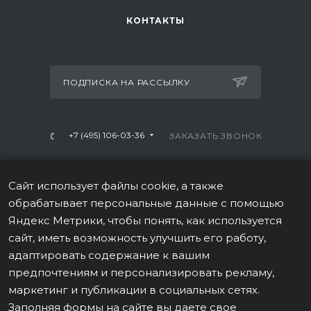
КОНТАКТЫ
ПОДПИСКА НА РАССЫЛКУ
+7 (495) 106-03-36
ЗАКАЗАТЬ ЗВОНОК
info@mtrx-fitness.ru
Сайт использует файлы cookie, а также
г. Москва, Варшавское ш., 28А, 1 этаж
обрабатывает персональные данные с помощью
Яндекс Метрики, чтобы понять, как используется
сайт, иметь возможность улучшить его работу,
адаптировать содержание к вашим
предпочтениям и персонализировать рекламу,
ПОЛИТИКА В ОТНОШЕНИИ ОБРАБОТКИ ПЕРСОНАЛЬНЫХ
маркетинг и публикации в социальных сетях.
ДАННЫХ
Заполняя формы на сайте вы даете свое