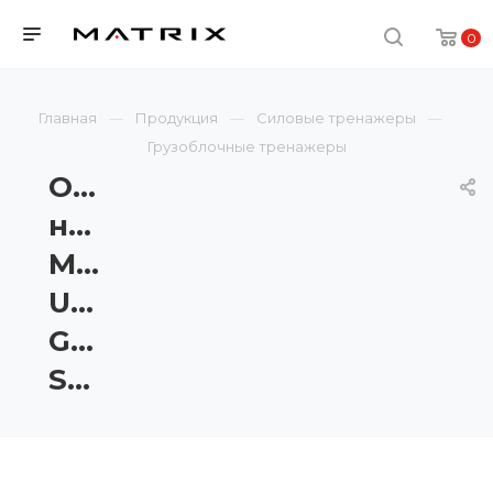
0
Главная
Продукция
Силовые тренажеры
Грузоблочные тренажеры
Отведение
ног
Matrix
Ultra
G7-
S75