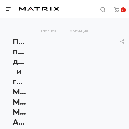
0
Главная
Продукция
Подставка
под
диски
и
грифы
Matrix
Magnum
MG-
A67B