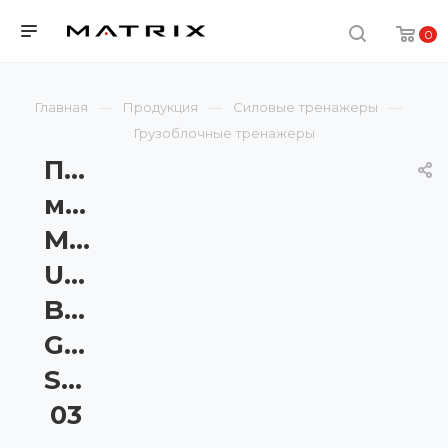
0
Главная
Продукция
Силовые тренажеры
Грузоблочные тренажеры
Пресс-
машина
Matrix
Ultra
Base
G7-
S51BH-
03