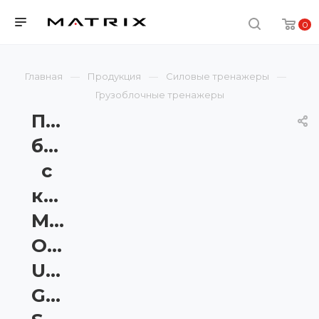
0
Главная
Продукция
Силовые тренажеры
Грузоблочные тренажеры
Приведение
бедра
с
консолью
Matrix
Onyx
Ultra
G7-