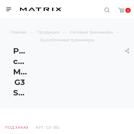
0
Главная
Продукция
Силовые тренажеры
Грузоблочные тренажеры
Разгибание
спины
Matrix
G3
S52
ПОД ЗАКАЗ
АРТ.
G3-S52