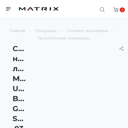
0
Главная
Продукция
Силовые тренажеры
Грузоблочные тренажеры
Сгибание
ног
лёжа
Matrix
Ultra
Base
G7-
S73BH-