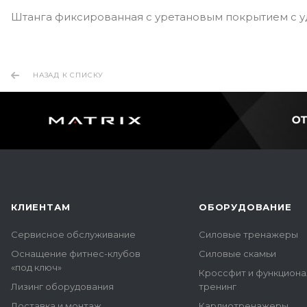
Штанга фиксированная с уретановым покрытием с у
НАЗАД К СПИСКУ
КЛИЕНТАМ
ОБОРУДОВАНИЕ
Сервисное обслуживание
Силовые тренажеры
Оснащение фитнес-клубов
Силовые скамьи
«под ключ»
Кроссфит и функцион
Лизинг оборудования
тренинг
Доставка и монтаж
Кардиотренажеры