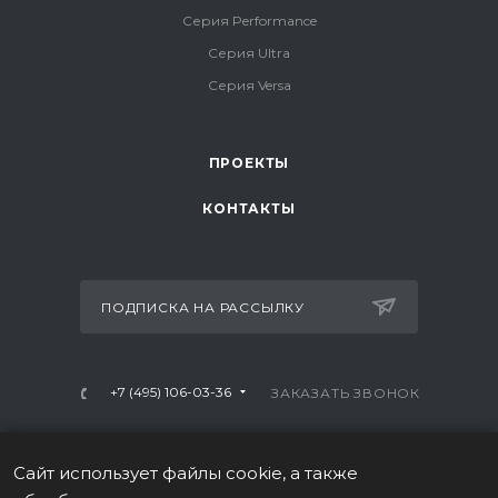
Серия Performance
Серия Ultra
Серия Versa
ПРОЕКТЫ
КОНТАКТЫ
ПОДПИСКА НА РАССЫЛКУ
+7 (495) 106-03-36
ЗАКАЗАТЬ ЗВОНОК
info@mtrx-fitness.ru
Сайт использует файлы cookie, а также
г. Москва, Варшавское ш., 28А, 1 этаж