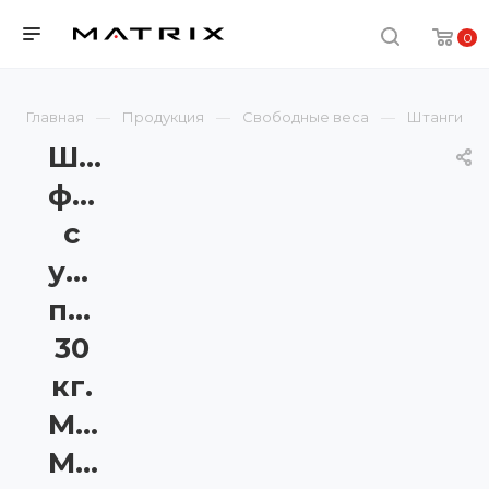
0
Главная
Продукция
Свободные веса
Штанги
Штанга
фиксированная
с
уретановым
покрытием
30
кг.
Matrix
MAC-