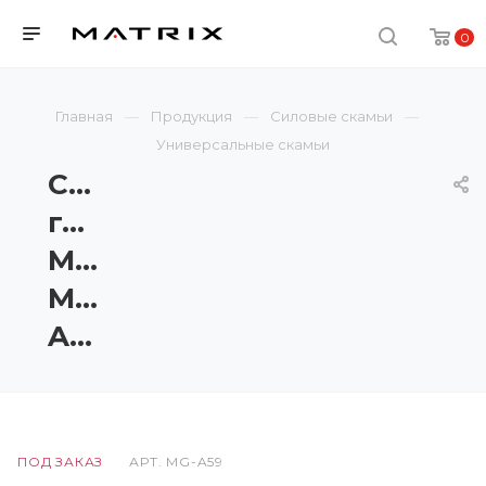
0
Главная
Продукция
Силовые скамьи
Универсальные скамьи
Скамья
горизонтальная
Matrix
Magnum
A59
ПОД ЗАКАЗ
АРТ.
MG-A59