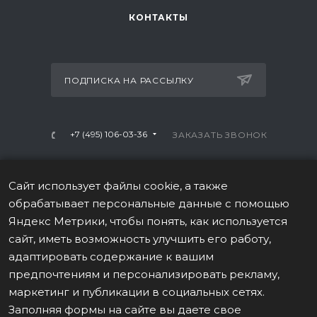
КОНТАКТЫ
ПОДПИСКА НА РАССЫЛКУ
+7 (495) 106-03-36
ЗАКАЗАТЬ ЗВОНОК
info@mtrx-fitness.ru
Сайт использует файлы cookie, а также
г. Москва, Варшавское ш., 28А, 1 этаж
обрабатывает персональные данные с помощью
Яндекс Метрики, чтобы понять, как используется
сайт, иметь возможность улучшить его работу,
адаптировать содержание к вашим
предпочтениям и персонализировать рекламу,
ПОЛИТИКА В ОТНОШЕНИИ ОБРАБОТКИ ПЕРСОНАЛЬНЫХ
маркетинг и публикации в социальных сетях.
ДАННЫХ
Заполняя формы на сайте вы даете свое