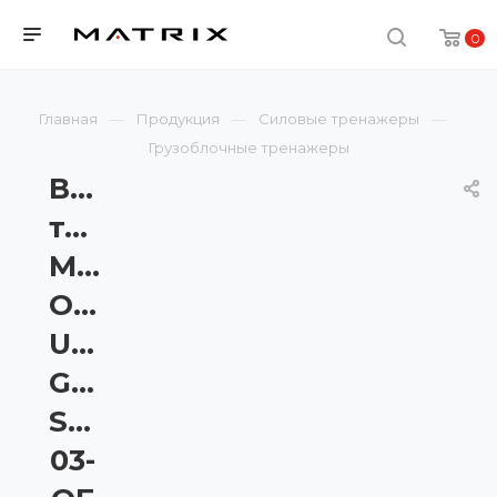
0
Главная
Продукция
Силовые тренажеры
Грузоблочные тренажеры
Вращение
торса
Matrix
Onyx
Ultra
G7-
S55-
03-