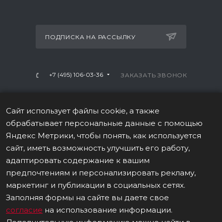
ПОДПИСКА НА РАССЫЛКУ
+7 (495) 106-03-36
ЗАКАЗАТЬ ЗВОНОК
info@mtrx-fitness.ru
Сайт использует файлы cookie, а также
г. Москва, Варшавское ш., 28А, 1 этаж
обрабатывает персональные данные с помощью
Яндекс Метрики, чтобы понять, как используется
сайт, иметь возможность улучшить его работу,
адаптировать содержание к вашим
предпочтениям и персонализировать рекламу,
ПОЛИТИКА В ОТНОШЕНИИ ОБРАБОТКИ ПЕРСОНАЛЬНЫХ
маркетинг и публикации в социальных сетях.
ДАННЫХ
Заполняя формы на сайте вы даете свое
согласие
на использование информации.
Данные о товаре на сайте носят информационный
характер, не являются публичной офертой (ст. 437 (2) ГК