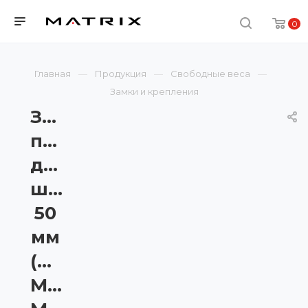
0
Главная
Продукция
Свободные веса
Замки и крепления
Замки
пружинные
для
штанги
50
мм
(пара).
Matrix