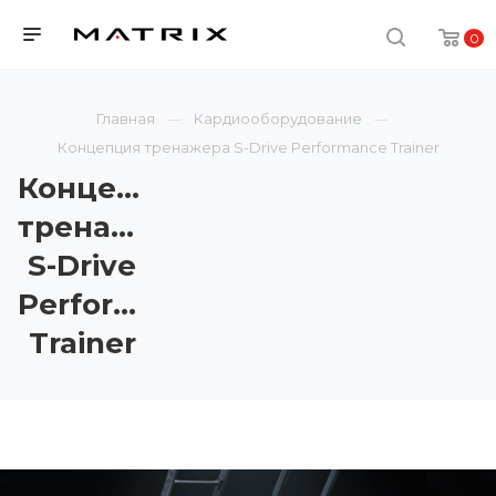
0
Главная
Кардиооборудование
Концепция тренажера S-Drive Performance Trainer
Концепция
тренажера
S-Drive
Performance
Trainer